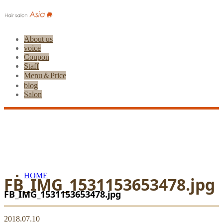
About us
voice
Coupon
Staff
Menu＆Price
blog
Salon
HOME
FB_IMG_1531153653478.jpg
FB_IMG_1531153653478.jpg
2018.07.10