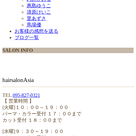
惠島ゆうこ
清原けいこ
里あずさ
馬場優
お客様の感想を送る
ブログ一覧
SALON INFO
hairsalonAsia
TEL.
095-827-0321
【 営業時間 】
[火曜]１０：００～１９：００
パーマ・カラー受付 １７：００まで
カット受付 １８：００まで
[水曜]９：３０～１９：００