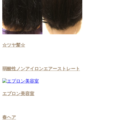
☆ツヤ髪☆
弱酸性ノンアイロンエアーストレート
エプロン美容室
春ヘア