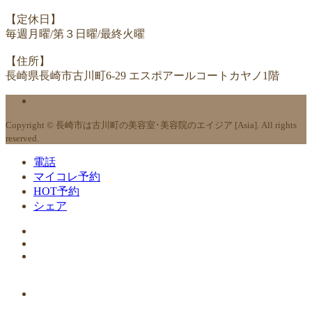
【定休日】
毎週月曜/第３日曜/最終火曜
【住所】
長崎県長崎市古川町6-29 エスポアールコートカヤノ1階
Copyright © 長崎市は古川町の美容室･美容院のエイジア [Asia]. All rights
reserved.
電話
マイコレ予約
HOT予約
シェア