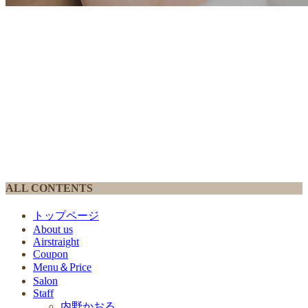
ALL CONTENTS
トップページ
About us
Airstraight
Coupon
Menu＆Price
Salon
Staff
内野かおる