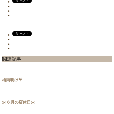
関連記事
梅雨明け☔
✂️６月の店休日✂️