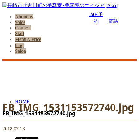
24H予
About us
約
電話
voice
Coupon
Staff
Menu＆Price
blog
Salon
HOME
FB_IMG_1531153572740.jpg
FB_IMG_1531153572740.jpg
2018.07.13