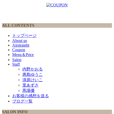
ALL CONTENTS
トップページ
About us
Airstraight
Coupon
Menu＆Price
Salon
Staff
内野かおる
惠島ゆうこ
清原けいこ
里あずさ
馬場優
お客様の感想を送る
ブログ一覧
SALON INFO