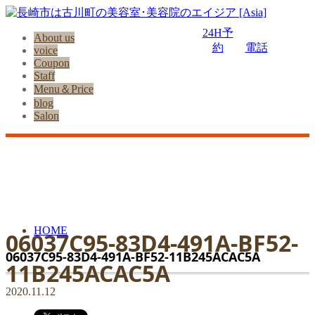
24H予
About us
約
電話
voice
Coupon
Staff
Menu＆Price
blog
Salon
HOME
06037C95-83D4-491A-BF52-
06037C95-83D4-491A-BF52-11B245ACAC5A
11B245ACAC5A
2020.11.12