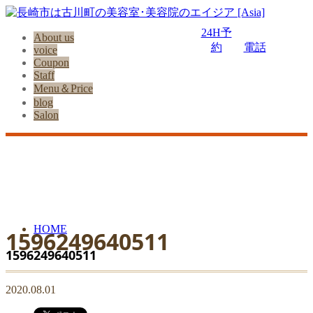
24H予
About us
約
電話
voice
Coupon
Staff
Menu＆Price
blog
Salon
HOME
1596249640511
1596249640511
2020.08.01