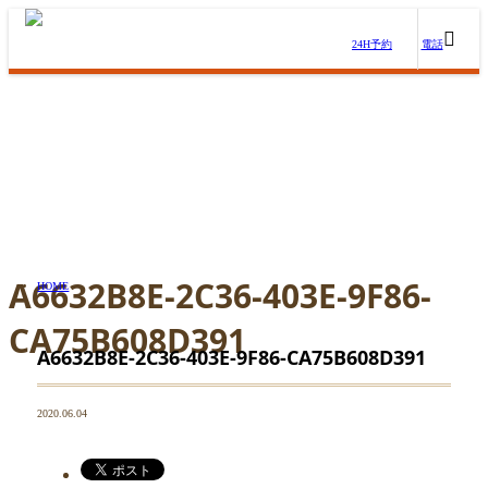
24H予約
電話
A6632B8E-2C36-403E-9F86-
HOME
CA75B608D391
A6632B8E-2C36-403E-9F86-CA75B608D391
2020.06.04