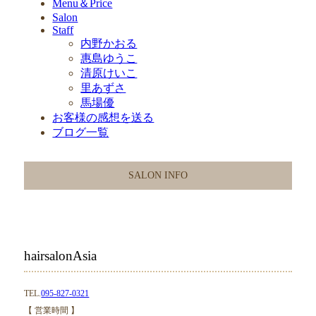
Menu＆Price
Salon
Staff
内野かおる
惠島ゆうこ
清原けいこ
里あずさ
馬場優
お客様の感想を送る
ブログ一覧
SALON INFO
hairsalonAsia
TEL.
095-827-0321
【 営業時間 】