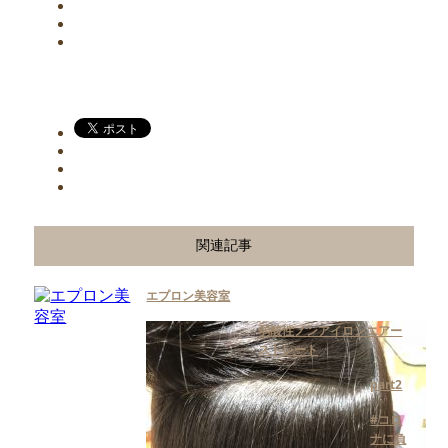
関連記事
エプロン美容室
弱酸性ノンアイロンエアー
ストレート
part2
#コロ
ナに負