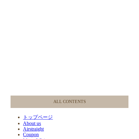
ALL CONTENTS
トップページ
About us
Airstraight
Coupon