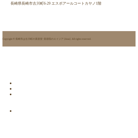
長崎県長崎市古川町6-29 エスポアールコートカヤノ1階
Copyright © 長崎市は古川町の美容室･美容院のエイジア [Asia]. All rights reserved.