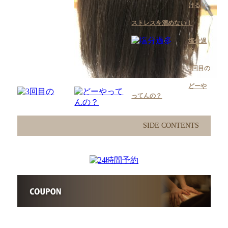
けるな
ストレスを溜めない！
塩分過
多
3回目の
どーや
ってんの？
SIDE CONTENTS