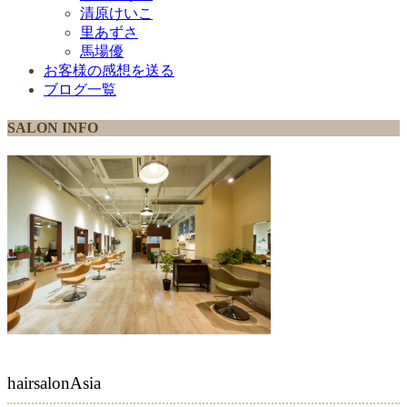
清原けいこ
里あずさ
馬場優
お客様の感想を送る
ブログ一覧
SALON INFO
hairsalonAsia