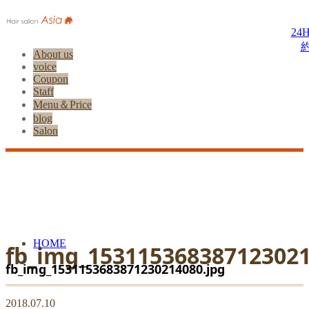
24
About us
voice
Coupon
Staff
Menu＆Price
blog
Salon
HOME
fb_img_153115368387123021
fb_img_1531153683871230214080.jpg
2018.07.10